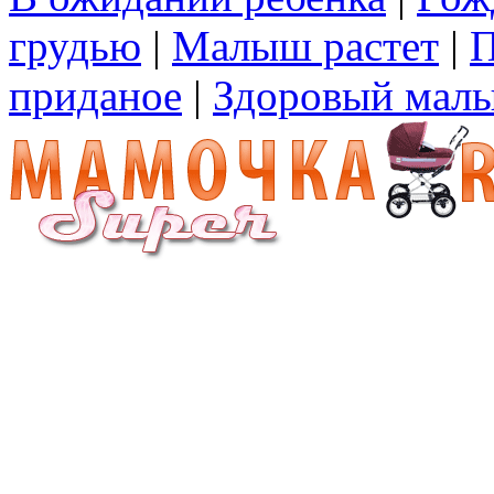
грудью
|
Малыш растет
|
П
приданое
|
Здоровый мал