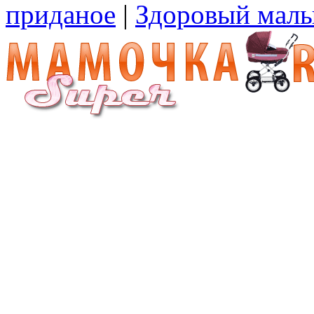
приданое
|
Здоровый мал