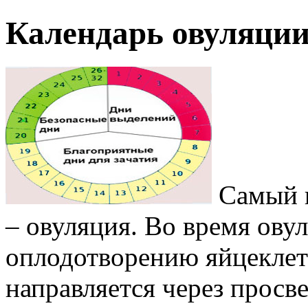
Календарь овуляци
Самый в
– овуляция. Во время овул
оплодотворению яйцеклет
направляется через просв