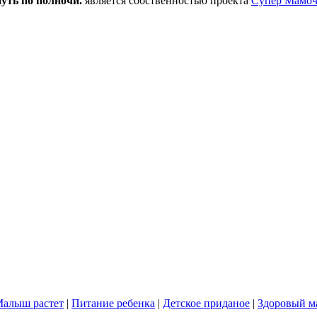
уть по полночи.
является собственностью проекта
Супер Мамоч
алыш растет
|
Питание ребенка
|
Детское приданое
|
Здоровый 