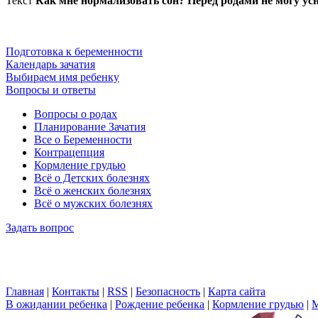
Текст
Как мне нормализовать сон? Перед родами не могу усн
Подготовка к беременности
Календарь зачатия
Выбираем имя ребенку
Вопросы и ответы
Вопросы о родах
Планирование Зачатия
Все о Беременности
Контрацепция
Кормление грудью
Всё о Детских болезнях
Всё о женских болезнях
Всё о мужских болезнях
Задать вопрос
Главная
|
Контакты
|
RSS
|
Безопасность
|
Карта сайта
В ожидании ребенка
|
Рождение ребенка
|
Кормление грудью
|
М