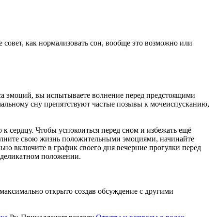
е совет, как нормализовать сон, вообще это возможно или
асса эмоций, вы испытываете волнение перед предстоящими
рмальному сну препятствуют частые позывы к мочеиспусканию,
к сердцу. Чтобы успокоиться перед сном и избежать ещё
олните свою жизнь положительными эмоциями, начинайте
льно включите в график своего дня вечерние прогулки перед
ь деликатном положении.
и максимально открыто создав обсуждение с другими