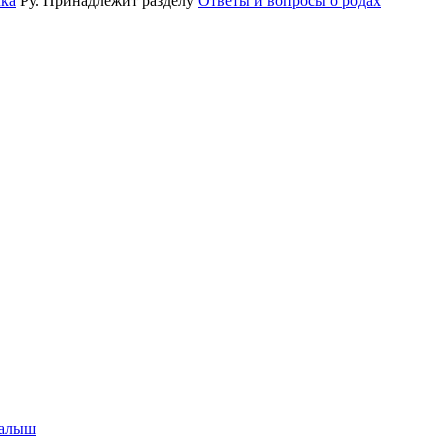
ка
Ру. Принадлежит разделу
Ответы и вопросы о родах
малыш