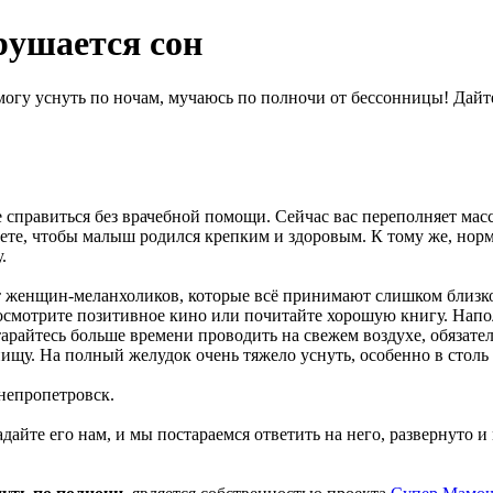
рушается сон
 могу уснуть по ночам, мучаюсь по полночи от бессонницы! Дайт
те справиться без врачебной помощи. Сейчас вас переполняет м
ваете, чтобы малыш родился крепким и здоровым. К тому же, но
.
ит женщин-меланхоликов, которые всё принимают слишком близко 
осмотрите позитивное кино или почитайте хорошую книгу. Нап
арайтесь больше времени проводить на свежем воздухе, обязате
пищу. На полный желудок очень тяжело уснуть, особенно в стол
Днепропетровск.
дайте его нам, и мы постараемся ответить на него, развернуто 