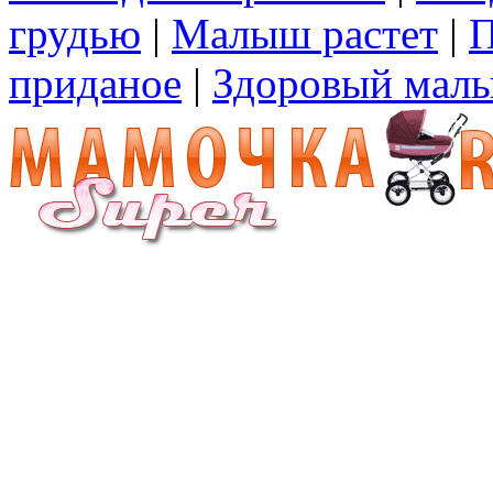
грудью
|
Малыш растет
|
П
приданое
|
Здоровый мал