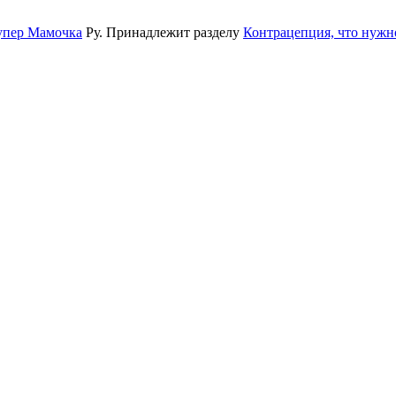
упер Мамочка
Ру. Принадлежит разделу
Контрацепция, что нужн