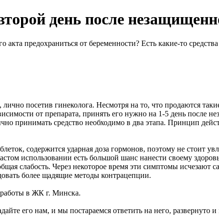
второй день после незащищенн
о акта предохраниться от беременности? Есть какие-то средств
лично посетив гинеколога. Несмотря на то, что продаются такие
висимости от препарата, принять его нужно на 1-5 день после н
ычно принимать средство необходимо в два этапа. Принцип дейс
леток, содержится ударная доза гормонов, поэтому не стоит ув
частом использовании есть большой шанс нанести своему здоро
общая слабость. Через некоторое время эти симптомы исчезают 
довать более щадящие методы контрацепции.
 работы в ЖК г. Минска.
дайте его нам, и мы постараемся ответить на него, развернуто 