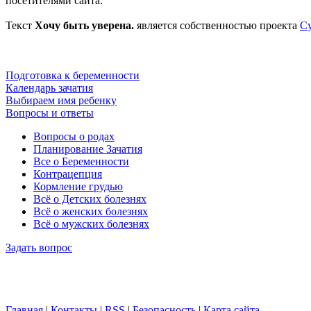
посетителями сайта.
Текст
Хочу быть уверена.
является собственностью проекта
С
Подготовка к беременности
Календарь зачатия
Выбираем имя ребенку
Вопросы и ответы
Вопросы о родах
Планирование Зачатия
Все о Беременности
Контрацепция
Кормление грудью
Всё о Детских болезнях
Всё о женских болезнях
Всё о мужских болезнях
Задать вопрос
Главная
|
Контакты
|
RSS
|
Безопасность
|
Карта сайта