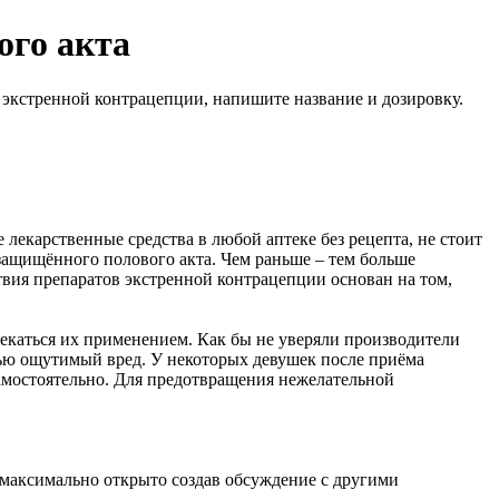
ого акта
а экстренной контрацепции, напишите название и дозировку.
 лекарственные средства в любой аптеке без рецепта, не стоит
езащищённого полового акта. Чем раньше – тем больше
твия препаратов экстренной контрацепции основан на том,
лекаться их применением. Как бы не уверяли производители
вью ощутимый вред. У некоторых девушек после приёма
самостоятельно. Для предотвращения нежелательной
и максимально открыто создав обсуждение с другими