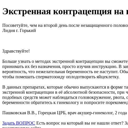
Экстренная контрацепция на 
Посоветуйте, чем на второй день после незащищенного половог
Лидия г. Горький
Здравствуйте!
Больше узнать о методах экстренной контрацепции вы сможете, 
принимать их без назначения, просто изучив инструкцию. В за
вероятность, что нежелательная беременность не наступит. Об
чтобы помешать сперматозоиду оплодотворить яйцеклетку.
В данных препаратах, которые обычно выпускаются в форме таб
экстренной контрацепции в её абсолютной безопасности, при 
подобных средств может наблюдаться головокружение, рвота, 
беременности обратитесь к гинекологу и попросите порекомен
Пашковская В.В., Горецкая ЦРБ, врач акушер-гинеколог, 2 года
Задать ВОПРОС
Есть вопрос на который вы не нашли ответ? За